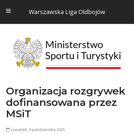
Warszawska Liga Oldbojów
HOME
O NAS
KONTAKTY
REGULAMIN
DOKUMENTY
Organizacja rozgrywek
ADRESY BOISK
dofinansowana przez
INFO
MSiT
STATYSTYKI
czwartek, 9 października 2025